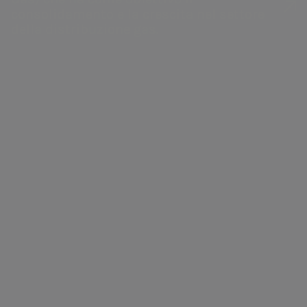
consolidamento e la crescita nel settore
della distribuzione gas.
Acea
a.Acqua
Gestione dell'acqua,
Gestione del
produzione e
servizio idrico
distribuzione di energia
integrato in Italia
elettrica, valorizzazione
e all’estero.
dei rifiuti, servizi di
ingegneria e laboratorio.