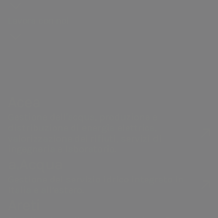
storia
degli
Distribuzione di gas
guidebook
Sostenibilità
Bando
Governance
azionisti
Lavora con noi
Andamento
della catena di
Vendita di energia
#Riparto
Remunerazi
Acea Heritage
del titolo
fornitura
PNRR Grandi opere
Internal dea
Struttura
Documenti e
Robotica e
Acea
finanziaria
contatti
Intelligenza
Controllo
Calendario
Artificiale
interno e
Acea
eventi
Gestione de
societari
Gestione dell'acqua, produzione e
Rischi
distribuzione di energia elettrica,
Contatti
Le nostre società
Operazioni 
valorizzazione dei rifiuti, servizi di
Investor
ingegneria e laboratorio.
parti correl
a.Acqua
Relations
Gestione del servizio idrico integrato in
Italia e all’estero.
Areti