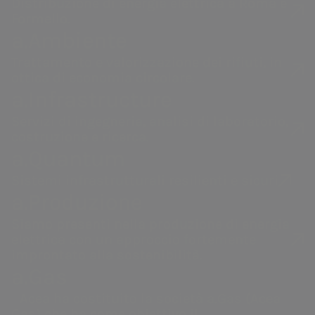
Distribuzione di energia elettrica a Roma e
Formello.
a.Ambiente
Trattamento e valorizzazione dei rifiuti, in
ottica di economia circolare.
a.Infrastructure
Servizi di ingegneria, analisi di laboratorio,
costruzione e ricerca.
a.Quantum
Sistemi infrastrutturali resilienti e sicuri
a.Produzione
Siamo presenti nella produzione di energia
elettrica con un approccio fortemente
improntato alla sostenibilità.
a.Gas
Acea ha costituito la società a.Gas (Acea
Gas) che ha come obiettivo il