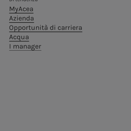
MyAcea
Azienda
Opportunità di carriera
Acqua
I manager
Areti
a.Ambiente
Distribuzione di energia
Trattamento e
elettrica a Roma e
valorizzazione dei
Formello.
rifiuti, in ottica di
economia
circolare.