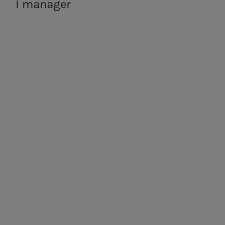
I manager
economia
circolare.