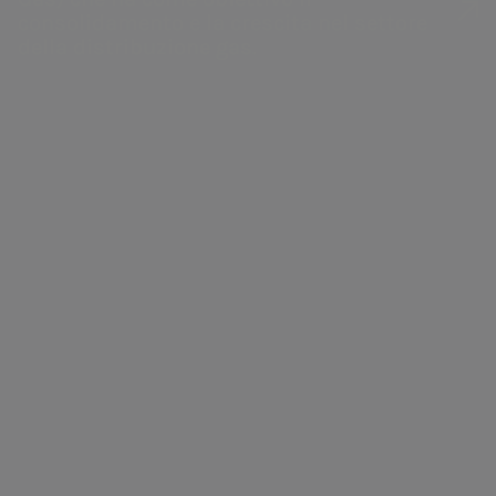
ingegneria e laboratorio.
consolidamento e la crescita nel settore
della distribuzione gas.
Acea operatore
infrastrutturale leader nel
panorama nazionale
Consolidamento del ruolo
di Acea come operatore