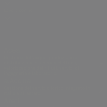
storia
degli
Distribuzione di gas
guidebook
Sostenibilità
Bando
Governance
azionisti
Lavora con noi
Andamento
della catena di
Vendita di energia
#Riparto
Remunerazi
Acea Heritage
del titolo
fornitura
PNRR Grandi opere
Internal dea
Struttura
Documenti e
Le nostre società
Robotica e
Acea
finanziaria
contatti
Intelligenza
Controllo
Calendario
Artificiale
interno e
Acea
eventi
Gestione de
societari
Gestione dell'acqua, produzione e
Rischi
distribuzione di energia elettrica,
Contatti
Operazioni 
valorizzazione dei rifiuti, servizi di
Investor
ingegneria e laboratorio.
parti correl
a.Acqua
Relations
Gestione del servizio idrico integrato in
Italia e all’estero.
Siamo leader in Italia nella gestione
Areti
del settore idrico, uno dei primi