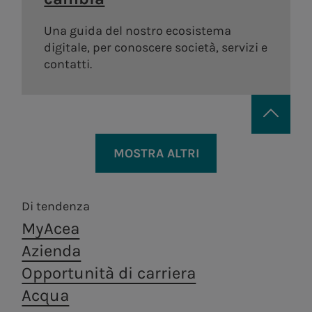
Una guida del nostro ecosistema
digitale, per conoscere società, servizi e
contatti.
MOSTRA ALTRI
Di tendenza
MyAcea
Areti
a.Ambiente
Azienda
Opportunità di carriera
Distribuzione di energia
Trattamento e
elettrica a Roma e
valorizzazione dei
Acqua
Formello.
rifiuti, in ottica di