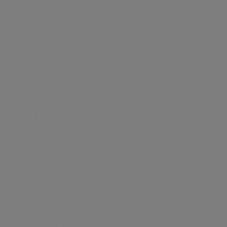
Distribuzione di energia elettrica a Roma e
operatori nazionali per la
Formello.
a.Ambiente
distribuzione elettrica, e siamo
presenti nell'attività di trattamento
Trattamento e valorizzazione dei rifiuti, in
ottica di economia circolare.
dei rifiuti.
a.Infrastructure
In linea con la
mission
, lavoriamo
Servizi di ingegneria, analisi di laboratorio,
costruzione e ricerca.
per migliorare la vita dei
a.Quantum
cittadini offrendo servizi essenziali
Sistemi infrastrutturali resilienti e sicuri
di qualità e valorizziamo le nostre
Acea
a.Acqua
a.Produzione
persone.
Siamo presenti nella produzione di energia
Gestione dell'acqua,
Gestione del
elettrica con un approccio fortemente
produzione e
servizio idrico
improntato alla sostenibilità.
distribuzione di energia
integrato in Italia
a.Gas
elettrica, valorizzazione
e all’estero.
Acea ha costituito la società a.Gas (Acea
dei rifiuti, servizi di
Gas) che ha come obiettivo il