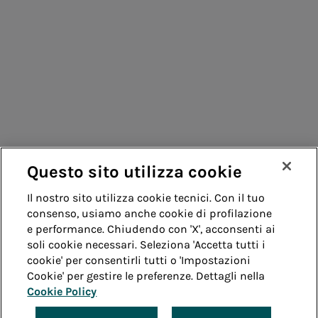
Consumatori
Fornitori
Contatti
Remit
Guida
Questo sito utilizza cookie
Whistleblowing
Accessibilità
Il nostro sito utilizza cookie tecnici. Con il tuo
consenso, usiamo anche cookie di profilazione
Note legali
Cookie policy
Privacy
e performance. Chiudendo con 'X', acconsenti ai
soli cookie necessari. Seleziona 'Accetta tutti i
cookie' per consentirli tutti o 'Impostazioni
Credits
Cookie' per gestire le preferenze. Dettagli nella
Cookie Policy
© Acea Spa - P.le Ostiense 2 - 00154 Roma - Tel 06
57991 - P.IVA 05394801004