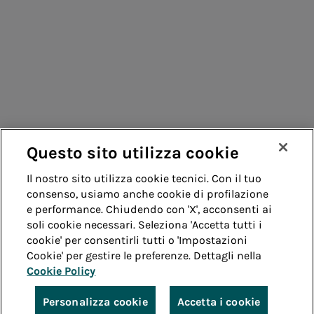
Fornitori
Contatti
Remit
Guida
Questo sito utilizza cookie
Whistleblowing
Accessibilità
Il nostro sito utilizza cookie tecnici. Con il tuo
consenso, usiamo anche cookie di profilazione
Note legali
Cookie policy
Privacy
e performance. Chiudendo con 'X', acconsenti ai
soli cookie necessari. Seleziona 'Accetta tutti i
cookie' per consentirli tutti o 'Impostazioni
Credits
Cookie' per gestire le preferenze. Dettagli nella
Cookie Policy
© Acea Spa - P.le Ostiense 2 - 00154 Roma - Tel 06
57991 - P.IVA 05394801004
Personalizza cookie
Accetta i cookie