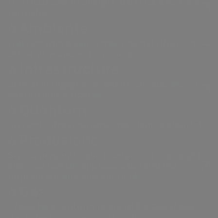
Distribuzione di energia elettrica a Roma e
Formello.
a.Ambiente
Trattamento e valorizzazione dei rifiuti, in
ottica di economia circolare.
a.Infrastructure
Servizi di ingegneria, analisi di laboratorio,
costruzione e ricerca.
a.Quantum
Sistemi infrastrutturali resilienti e sicuri
a.Produzione
Siamo presenti nella produzione di energia
elettrica con un approccio fortemente
improntato alla sostenibilità.
a.Gas
Raggiungiamo sempre più
Acea ha costituito la società a.Gas (Acea
Gas) che ha come obiettivo il