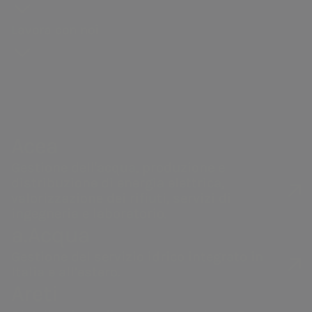
storia
degli
della Capitale e del comune di
Distribuzione di gas
guidebook
Sostenibilità
Bando
Governance
azionisti
Formello, con costante attenzione
Lavora con noi
Andamento
della catena di
Vendita di energia
#Riparto
Remunerazi
alla riduzione degli impatti
Acea Heritage
del titolo
fornitura
PNRR Grandi opere
ambientali.
Internal dea
Struttura
Documenti e
Robotica e
Acea
finanziaria
contatti
Intelligenza
Controllo
Calendario
Artificiale
interno e
Acea
eventi
Gestione de
societari
Gestione dell'acqua, produzione e
Rischi
distribuzione di energia elettrica,
Contatti
Le nostre società
Operazioni 
valorizzazione dei rifiuti, servizi di
Investor
ingegneria e laboratorio.
parti correl
a.Acqua
Relations
Gestione del servizio idrico integrato in
Italia e all’estero.
Areti