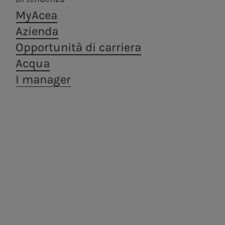
MyAcea
Azienda
Opportunità di carriera
Acqua
I manager
Areti
a.Ambiente
Distribuzione di energia
Trattamento e
elettrica a Roma e
valorizzazione dei
Formello.
rifiuti, in ottica di
economia
circolare.