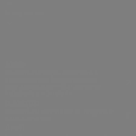
storia
degli
Distribuzione di gas
guidebook
Sostenibilità
Bando
Governance
azionisti
Lavora con noi
Andamento
della catena di
Vendita di energia
#Riparto
Remunerazi
Acea Heritage
del titolo
fornitura
PNRR Grandi opere
Internal dea
Struttura
Documenti e
Robotica e
Acea
finanziaria
contatti
Intelligenza
Controllo
Calendario
Artificiale
interno e
Le nostre società
Acea
eventi
Gestione de
societari
Gestione dell'acqua, produzione e
Rischi
distribuzione di energia elettrica,
Contatti
Operazioni 
valorizzazione dei rifiuti, servizi di
Investor
ingegneria e laboratorio.
parti correl
a.Acqua
Relations
Gestione del servizio idrico integrato in
Italia e all’estero.
Areti