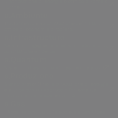
Distribuzione di energia elettrica a Roma e
Formello.
a.Ambiente
Trattamento e valorizzazione dei rifiuti, in
ottica di economia circolare.
a.Infrastructure
Servizi di ingegneria, analisi di laboratorio,
costruzione e ricerca.
a.Quantum
Sistemi infrastrutturali resilienti e sicuri
a.Produzione
Siamo presenti nella produzione di energia
elettrica con un approccio fortemente
La nostra visione
improntato alla sostenibilità.
a.Gas
strategica di Diversity,
Acea ha costituito la società a.Gas (Acea
Acea
a.Acqua
Equity, Inclusion &
Gas) che ha come obiettivo il