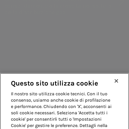
idrica
consolidamento e la crescita nel settore
gestione
Green Bond
della distribuzione gas.
Enterprise risk
Consumatori
Programma
management
Fornitori
EMTN
Trattamento
Contatti
informazioni
Remit
Vendita di energia
societarie
Guida
Acea Energy
Management
Questo sito utilizza cookie
Whistleblowing
Accessibilità
Il nostro sito utilizza cookie tecnici. Con il tuo
consenso, usiamo anche cookie di profilazione
Note legali
Cookie policy
Privacy
e performance. Chiudendo con 'X', acconsenti ai
soli cookie necessari. Seleziona 'Accetta tutti i
cookie' per consentirli tutti o 'Impostazioni
Credits
Cookie' per gestire le preferenze. Dettagli nella