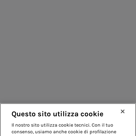
Consumatori
Fornitori
Contatti
Remit
Guida
Questo sito utilizza cookie
Whistleblowing
Accessibilità
Il nostro sito utilizza cookie tecnici. Con il tuo
consenso, usiamo anche cookie di profilazione