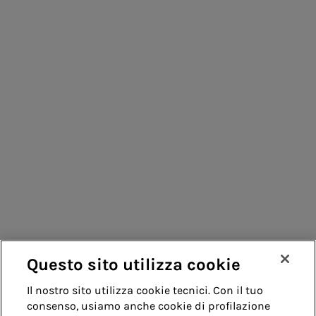
Consumatori
Fornitori
Contatti
Remit
Guida
Questo sito utilizza cookie
Whistleblowing
Accessibilità
Il nostro sito utilizza cookie tecnici. Con il tuo
consenso, usiamo anche cookie di profilazione