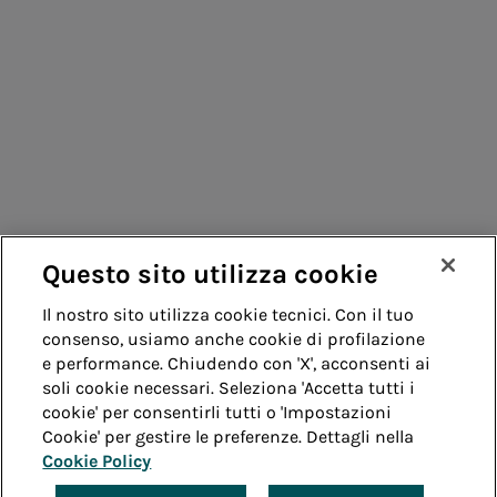
Consumatori
Fornitori
Contatti
Remit
Guida
Questo sito utilizza cookie
Whistleblowing
Accessibilità
Il nostro sito utilizza cookie tecnici. Con il tuo
consenso, usiamo anche cookie di profilazione
Note legali
Cookie policy
Privacy
e performance. Chiudendo con 'X', acconsenti ai
soli cookie necessari. Seleziona 'Accetta tutti i
cookie' per consentirli tutti o 'Impostazioni
Credits
Cookie' per gestire le preferenze. Dettagli nella
Cookie Policy
© Acea Spa - P.le Ostiense 2 - 00154 Roma - Tel 06
57991 - P.IVA 05394801004