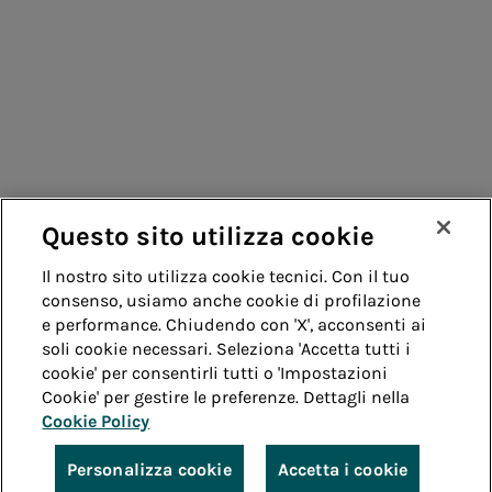
Fornitori
Contatti
Remit
Guida
Questo sito utilizza cookie
Whistleblowing
Accessibilità
Il nostro sito utilizza cookie tecnici. Con il tuo
consenso, usiamo anche cookie di profilazione
Note legali
Cookie policy
Privacy
e performance. Chiudendo con 'X', acconsenti ai
soli cookie necessari. Seleziona 'Accetta tutti i
cookie' per consentirli tutti o 'Impostazioni
Credits
Cookie' per gestire le preferenze. Dettagli nella
Cookie Policy
© Acea Spa - P.le Ostiense 2 - 00154 Roma - Tel 06
57991 - P.IVA 05394801004
Personalizza cookie
Accetta i cookie