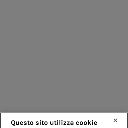
Persone per infrastrutture sostenibili
Consumatori
Fornitori
Contatti
Remit
Guida
Questo sito utilizza cookie