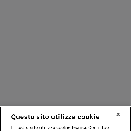
Persone per infrastrutture sostenibili
Consumatori
Fornitori
Contatti
Remit
Guida
Questo sito utilizza cookie
Whistleblowing
Accessibilità
Il nostro sito utilizza cookie tecnici. Con il tuo