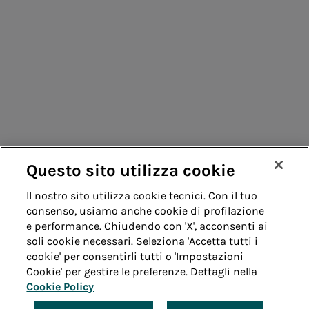
Consumatori
Fornitori
Contatti
Remit
Guida
Questo sito utilizza cookie
Whistleblowing
Accessibilità
Il nostro sito utilizza cookie tecnici. Con il tuo
consenso, usiamo anche cookie di profilazione
Note legali
Cookie policy
Privacy
e performance. Chiudendo con 'X', acconsenti ai
soli cookie necessari. Seleziona 'Accetta tutti i
cookie' per consentirli tutti o 'Impostazioni
Credits
Cookie' per gestire le preferenze. Dettagli nella
Cookie Policy
© Acea Spa - P.le Ostiense 2 - 00154 Roma - Tel 06
57991 - P.IVA 05394801004