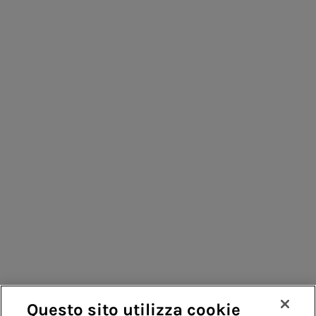
Persone per infrastrutture sostenibili
Consumatori
Fornitori
Contatti
Remit
Guida
Questo sito utilizza cookie