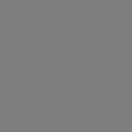
Distribuzione di energia elettrica a Roma e
Amministrazione
”.
Formello.
“
Ringrazio il Consiglio di
a.Ambiente
Amministrazione per la fiducia
Trattamento e valorizzazione dei rifiuti, in
Acea
a.Acqua
ottica di economia circolare.
accordatami. Cercherò, continua il
a.Infrastructure
neopresidente, di profondere il mio
Gestione dell'acqua,
Gestione del
produzione e
servizio idrico
Servizi di ingegneria, analisi di laboratorio,
massimo impegno al fine di garantire
costruzione e ricerca.
distribuzione di energia
integrato in Italia
che l’attività di GESESA venga sempre
a.Quantum
elettrica, valorizzazione
e all’estero.
svolta al servizio dei cittadini e del
dei rifiuti, servizi di
Sistemi infrastrutturali resilienti e sicuri
ingegneria e laboratorio.
territorio.
”
a.Produzione
Domenico Russo è nato a Napoli il 10
Siamo presenti nella produzione di energia
dicembre 1977. È sposato ed è padre
elettrica con un approccio fortemente
improntato alla sostenibilità.
di tre figlie.
a.Gas
Ha conseguito la maturità classica
Acea ha costituito la società a.Gas (Acea
presso il Liceo Classico “Pietro
Gas) che ha come obiettivo il