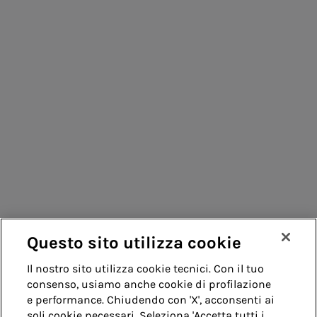
Consumatori
Fornitori
Contatti
Remit
Guida
Questo sito utilizza cookie
Whistleblowing
Accessibilità
Il nostro sito utilizza cookie tecnici. Con il tuo
consenso, usiamo anche cookie di profilazione
Note legali
Cookie policy
Privacy
e performance. Chiudendo con 'X', acconsenti ai
soli cookie necessari. Seleziona 'Accetta tutti i