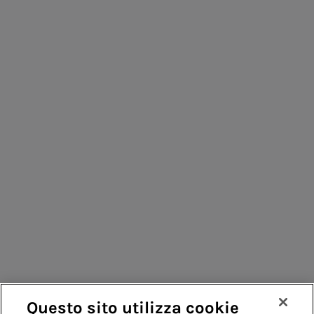
Persone per infrastrutture sostenibili
Consumatori
Fornitori
Contatti
Remit
Guida
Questo sito utilizza cookie