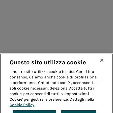
Consumatori
Fornitori
Contatti
Remit
Guida
Questo sito utilizza cookie
Whistleblowing
Accessibilità
Il nostro sito utilizza cookie tecnici. Con il tuo
consenso, usiamo anche cookie di profilazione
Note legali
Cookie policy
Privacy
e performance. Chiudendo con 'X', acconsenti ai
soli cookie necessari. Seleziona 'Accetta tutti i
cookie' per consentirli tutti o 'Impostazioni
Credits
Cookie' per gestire le preferenze. Dettagli nella
Cookie Policy
© Acea Spa - P.le Ostiense 2 - 00154 Roma - Tel 06
57991 - P.IVA 05394801004