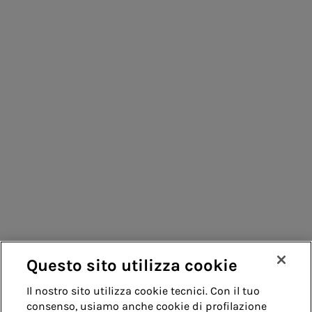
Consumatori
Fornitori
Contatti
Remit
Guida
Questo sito utilizza cookie
Whistleblowing
Accessibilità
Il nostro sito utilizza cookie tecnici. Con il tuo
consenso, usiamo anche cookie di profilazione