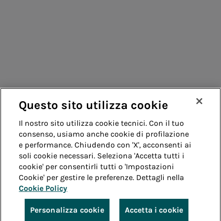
Fornitori
Contatti
Remit
Guida
Questo sito utilizza cookie
Whistleblowing
Accessibilità
Il nostro sito utilizza cookie tecnici. Con il tuo
consenso, usiamo anche cookie di profilazione
Note legali
Cookie policy
Privacy
e performance. Chiudendo con 'X', acconsenti ai
soli cookie necessari. Seleziona 'Accetta tutti i
cookie' per consentirli tutti o 'Impostazioni
Credits
Cookie' per gestire le preferenze. Dettagli nella
Cookie Policy
© Acea Spa - P.le Ostiense 2 - 00154 Roma - Tel 06
57991 - P.IVA 05394801004
Personalizza cookie
Accetta i cookie