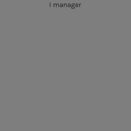
Programma EMTN
I manager
Via P.A. Paoli, 54
Via P.A. Paoli, 24
Acea si scusa per il d
Vendita di energia
Acea Energy Management
Persone per infrastrutture sostenibili