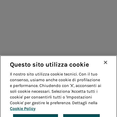
Consumatori
Fornitori
Contatti
Remit
Guida
Questo sito utilizza cookie
Whistleblowing
Accessibilità
Il nostro sito utilizza cookie tecnici. Con il tuo
consenso, usiamo anche cookie di profilazione
Note legali
Cookie policy
Privacy
e performance. Chiudendo con 'X', acconsenti ai
soli cookie necessari. Seleziona 'Accetta tutti i
cookie' per consentirli tutti o 'Impostazioni
Credits
Cookie' per gestire le preferenze. Dettagli nella
Cookie Policy
© Acea Spa - P.le Ostiense 2 - 00154 Roma - Tel 06
57991 - P.IVA 05394801004