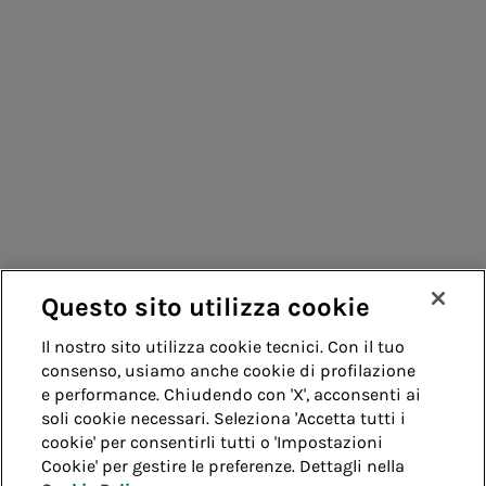
Consumatori
Fornitori
Contatti
Remit
Guida
Questo sito utilizza cookie
Whistleblowing
Accessibilità
Il nostro sito utilizza cookie tecnici. Con il tuo
consenso, usiamo anche cookie di profilazione
Note legali
Cookie policy
Privacy
e performance. Chiudendo con 'X', acconsenti ai
soli cookie necessari. Seleziona 'Accetta tutti i
cookie' per consentirli tutti o 'Impostazioni
Credits
Cookie' per gestire le preferenze. Dettagli nella