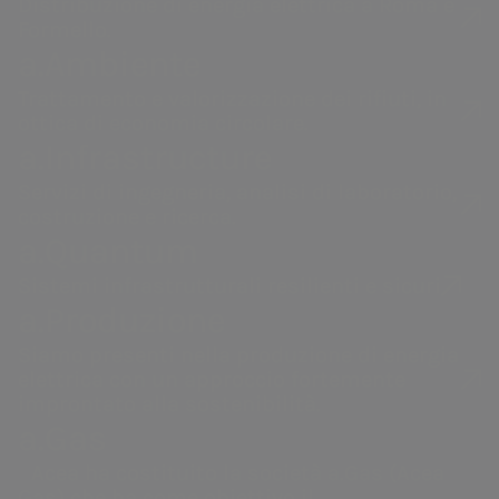
Distribuzione di energia elettrica a Roma e
2014)
Formello.
Investimenti
284,8 milioni di
a.Ambiente
Euro (218,9 milioni di Euro
nei
Trattamento e valorizzazione dei rifiuti, in
ottica di economia circolare.
9M2014, +30,1%)
, di cui 16,7
a.Infrastructure
milioni di Euro relativi al
Acea
a.Acqua
Servizi di ingegneria, analisi di laboratorio,
progetto Acea 2.0
costruzione e ricerca.
a.Quantum
Gestione dell'acqua,
Gestione del
Roma, 12 novembre 2015
– Il
produzione e
servizio idrico
Sistemi infrastrutturali resilienti e sicuri
Consiglio di Amministrazione di
distribuzione di energia
integrato in Italia
a.Produzione
elettrica, valorizzazione
e all’estero.
Acea SpA, presieduto da Catia
Siamo presenti nella produzione di energia
dei rifiuti, servizi di
Tomasetti, ha approvato il
elettrica con un approccio fortemente
ingegneria e laboratorio.
improntato alla sostenibilità.
Resoconto Intermedio di Gestione
a.Gas
al 30 settembre 2015.
Acea ha costituito la società a.Gas (Acea
Gas) che ha come obiettivo il