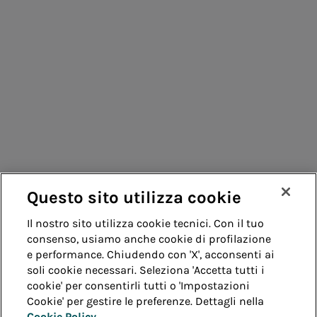
Consumatori
Fornitori
Contatti
Remit
Guida
Questo sito utilizza cookie
Whistleblowing
Accessibilità
Il nostro sito utilizza cookie tecnici. Con il tuo
consenso, usiamo anche cookie di profilazione
Note legali
Cookie policy
Privacy
e performance. Chiudendo con 'X', acconsenti ai
soli cookie necessari. Seleziona 'Accetta tutti i
cookie' per consentirli tutti o 'Impostazioni
Credits
Cookie' per gestire le preferenze. Dettagli nella
Cookie Policy