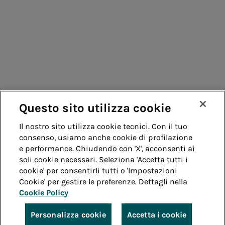
Green Bond
Enterprise risk
consolidamento e la crescita nel settore
Fornitori
della distribuzione gas.
Programma
management
Contatti
EMTN
Trattamento
Remit
informazioni
Guida
Vendita di energia
societarie
Acea Energy
Management
Questo sito utilizza cookie
Whistleblowing
Accessibilità
Il nostro sito utilizza cookie tecnici. Con il tuo
consenso, usiamo anche cookie di profilazione
Note legali
Cookie policy
Privacy
e performance. Chiudendo con 'X', acconsenti ai
soli cookie necessari. Seleziona 'Accetta tutti i
cookie' per consentirli tutti o 'Impostazioni
Credits
Cookie' per gestire le preferenze. Dettagli nella
Cookie Policy
© Acea Spa - P.le Ostiense 2 - 00154 Roma - Tel 06
57991 - P.IVA 05394801004
Personalizza cookie
Accetta i cookie