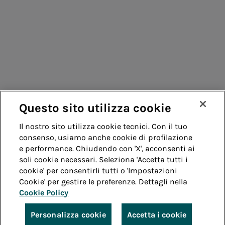
Acea Energy
Fornitori
Management
Contatti
Remit
Guida
Questo sito utilizza cookie
Whistleblowing
Accessibilità
Il nostro sito utilizza cookie tecnici. Con il tuo
consenso, usiamo anche cookie di profilazione
Note legali
Cookie policy
Privacy
e performance. Chiudendo con 'X', acconsenti ai
soli cookie necessari. Seleziona 'Accetta tutti i
cookie' per consentirli tutti o 'Impostazioni
Credits
Cookie' per gestire le preferenze. Dettagli nella
Cookie Policy
© Acea Spa - P.le Ostiense 2 - 00154 Roma - Tel 06
57991 - P.IVA 05394801004
Personalizza cookie
Accetta i cookie