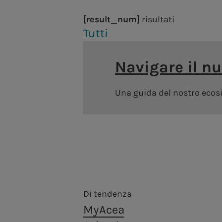
Acea Heritage
Vendita di energia
Calendario eventi societari
[result_num]
risultati
Lavora con noi
Robotica e Intelligenza Artificiale
PNRR Grandi opere Acea
Contatti Investor Relations
Tutti
a.Infrastructure
Navigare il n
Allegati
Servizi di ingegneria, analisi di laboratorio, costruzi
Una guida del nostro ecosis
Acea
Gestione dell'acqua, produzione e distribuzion
Produzione di energia
a.Acqua
a.Produzione
Gestione del servizio idrico integrato in Itali
Centrali idroelettriche
Areti
Siamo presenti nella produzione di energia elettric
Centrali termoelettriche
fortemente improntato alla sostenibilità.
Distribuzione di energia elettrica a Roma e 
Di tendenza
Impianti fotovoltaici
a.Ambiente
Archivio Assemblea degli azionisti
Centralità delle persone
MyAcea
Struttura finanziaria
Teleriscaldamento
Trattamento e valorizzazione dei rifiuti, in 