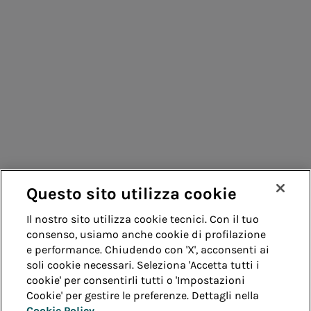
Vendita di energia
Consumatori
Acea Energy
Fornitori
Management
Contatti
Remit
Guida
Questo sito utilizza cookie
Whistleblowing
Accessibilità
Il nostro sito utilizza cookie tecnici. Con il tuo
consenso, usiamo anche cookie di profilazione
Note legali
Cookie policy
Privacy
e performance. Chiudendo con 'X', acconsenti ai
soli cookie necessari. Seleziona 'Accetta tutti i
cookie' per consentirli tutti o 'Impostazioni
Credits
Cookie' per gestire le preferenze. Dettagli nella
Cookie Policy