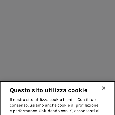
Vendita di energia
Acea Energy
Consumatori
Management
Fornitori
Contatti
Remit
Guida
Questo sito utilizza cookie
Whistleblowing
Accessibilità
Il nostro sito utilizza cookie tecnici. Con il tuo
consenso, usiamo anche cookie di profilazione
Note legali
Cookie policy
Privacy
e performance. Chiudendo con 'X', acconsenti ai