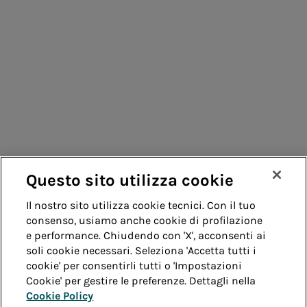
Consumatori
Fornitori
Contatti
Remit
Guida
Questo sito utilizza cookie
Whistleblowing
Accessibilità
Il nostro sito utilizza cookie tecnici. Con il tuo
consenso, usiamo anche cookie di profilazione
Note legali
Cookie policy
Privacy
e performance. Chiudendo con 'X', acconsenti ai
soli cookie necessari. Seleziona 'Accetta tutti i
cookie' per consentirli tutti o 'Impostazioni
Credits
Cookie' per gestire le preferenze. Dettagli nella
Cookie Policy
© Acea Spa - P.le Ostiense 2 - 00154 Roma - Tel 06