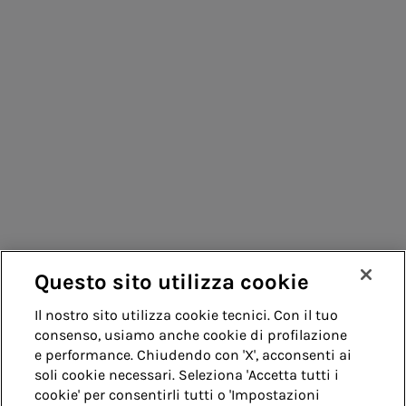
Consumatori
Fornitori
Contatti
Remit
Guida
Questo sito utilizza cookie
Whistleblowing
Accessibilità
Il nostro sito utilizza cookie tecnici. Con il tuo
consenso, usiamo anche cookie di profilazione
Note legali
Cookie policy
Privacy
e performance. Chiudendo con 'X', acconsenti ai
soli cookie necessari. Seleziona 'Accetta tutti i
cookie' per consentirli tutti o 'Impostazioni
Credits