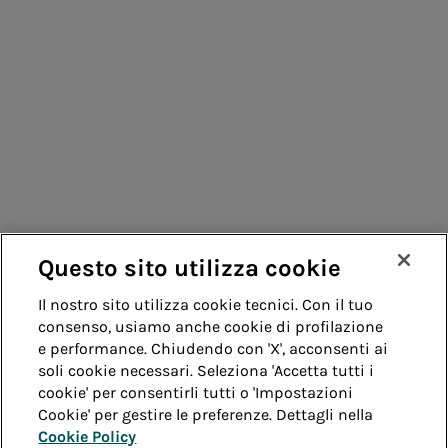
Consumatori
Fornitori
Contatti
Remit
Guida
Questo sito utilizza cookie
Whistleblowing
Accessibilità
Il nostro sito utilizza cookie tecnici. Con il tuo
consenso, usiamo anche cookie di profilazione
Note legali
Cookie policy
Privacy
e performance. Chiudendo con 'X', acconsenti ai
soli cookie necessari. Seleziona 'Accetta tutti i
cookie' per consentirli tutti o 'Impostazioni
Credits
Cookie' per gestire le preferenze. Dettagli nella
Cookie Policy
© Acea Spa - P.le Ostiense 2 - 00154 Roma - Tel 06