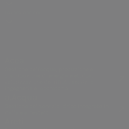
storia
degli
Acquedotto del Peschiera
Distribuzione di gas
guidebook
Sostenibilità
Bando
Governance
azionisti
Lavora con noi
Andamento
della catena di
Vendita di energia
#Riparto
Remunerazi
Acea Heritage
del titolo
fornitura
PNRR Grandi opere
Internal dea
Struttura
Documenti e
Robotica e
Acea
finanziaria
contatti
Intelligenza
Controllo
Calendario
Artificiale
interno e
Acea
eventi
Gestione de
Le nostre società
societari
Gestione dell'acqua, produzione e
Rischi
distribuzione di energia elettrica,
Contatti
Operazioni 
valorizzazione dei rifiuti, servizi di
Investor
ingegneria e laboratorio.
parti correl
a.Acqua
Relations
Gestione del servizio idrico integrato in
Italia e all’estero.
Areti