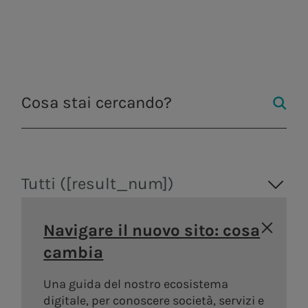
socio-economico della Capitale e del
territorio circostante.
Acea raccoglierà tutto il materiale
esposto in una
pubblicazione
.
Tutti ([result_num])
Navigare il nuovo sito: cosa
cambia
Una guida del nostro ecosistema
digitale, per conoscere società, servizi e