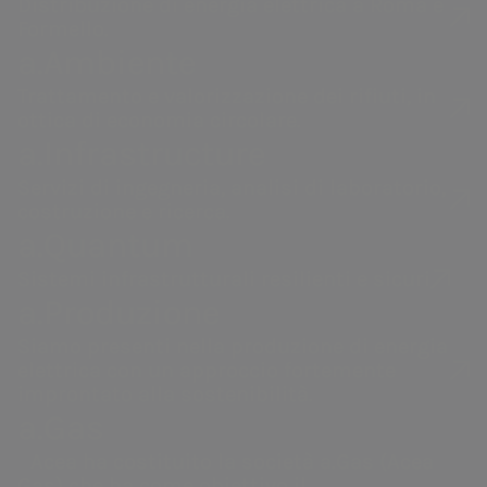
Distribuzione di energia elettrica a Roma e
Con circa 130 km di
Formello.
a.Ambiente
condotte è uno dei più grandi
acquedotti da sorgente in Europa
Trattamento e valorizzazione dei rifiuti, in
ottica di economia circolare.
e nel Mondo.
a.Infrastructure
Avviato l’iter per la realizzazione
Servizi di ingegneria, analisi di laboratorio,
della seconda linea del sistema
costruzione e ricerca.
acquedottistico.
a.Quantum
Sistemi infrastrutturali resilienti e sicuri
Da 80 anni
garantisce circa l’80%
a.Produzione
del fabbisogno idrico degli oltre 3
Siamo presenti nella produzione di energia
elettrica con un approccio fortemente
milioni di abitanti di Roma
, di
improntato alla sostenibilità.
molti Comuni del Reatino, della
a.Gas
Bassa Sabina e della costa
Acea ha costituito la società a.Gas (Acea
settentrionale del Lazio, da
Gas) che ha come obiettivo il