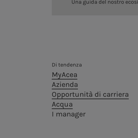
Una guida del nostro ecosis
a.Produzione
Siamo presenti nella produzione di energia elettric
fortemente improntato alla sostenibilità.
Di tendenza
Archivio Assemblea degli azionisti
Centralità delle persone
MyAcea
Struttura finanziaria
Azienda
Diversity, Equity, Inclusion & Belonging
Rating
Opportunità di carriera
Green Bond
Acqua
Programma EMTN
I manager