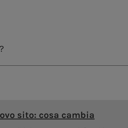
Centrale di Montemartini
isce il
sistema idrico della Capitale
, ga
ssenziale
a cittadini, imprese e istituzion
imenti continui
in i
nfrastrutture
,
innovaz
sostenibilità
.
me Run The Marathon 2026
uovo sito: cosa cambia