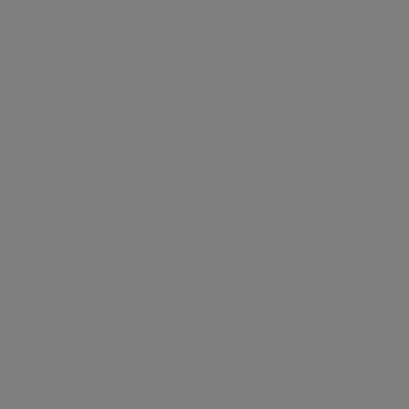
ti sportivi più
a.Acqua
ergia elettrica,
Gestione del servizio idrico 
ratorio.
e di energia elettrica, valorizzazione dei rifi
Acea Run Rome The 
marzo
.
a e all’estero.
Arrivata alla sua
31ª
degli appuntamenti s
Formello.
d’Italia.
ottica di economia circolare.