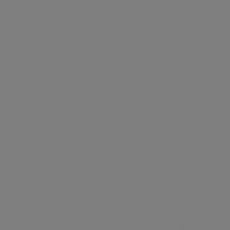
Maratona di Roma 2026, uno degli even
Acea Heritage
Vendita di energia
Calendario eventi societari
attesi della Capitale
Lavora con noi
Robotica e Intelligenza Artificiale
PNRR Grandi opere Acea
Contatti Investor Relations
Acea
22 marzo 2026
Gestione dell'acqua, produzione e distribuzione di en
Roma
valorizzazione dei rifiuti, servizi di ingegneria e labo
Acea
Gestione dell'acqua, produzione e distribuzion
Acea Run Rome The
a.Acqua
Gestione del servizio idrico integrato in Itali
Marathon 2026
Areti
Distribuzione di energia elettrica a Roma e 
a.Ambiente
Trattamento e valorizzazione dei rifiuti, in 