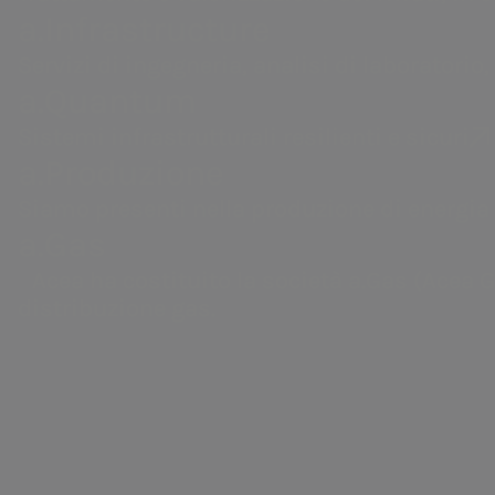
a.Infrastructure
Servizi di ingegneria, analisi di laboratorio,
a.Quantum
Sistemi infrastrutturali resilienti e sicuri
a.Produzione
Siamo presenti nella produzione di energia 
Areti
a.Gas
Maratona
Acea ha costituito la società a.Gas (Acea G
Distribuzione di energia elettrica a Roma e Formello.
distribuzione gas.
dell'A
La
Maratona dell'Ac
Quest’anno la corsa
nello stesso giorn