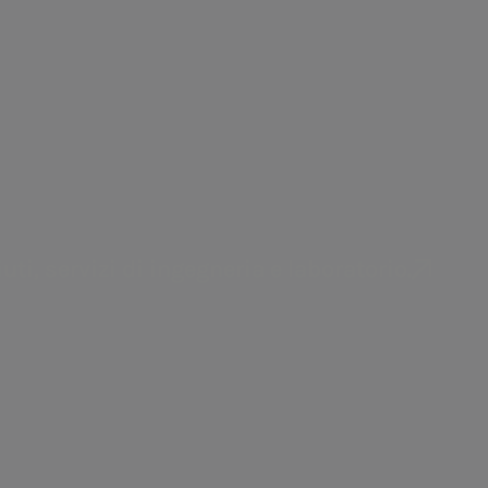
Internal dealing
Controllo interno e Gestione dei
Rischi
Operazioni con parti correlate
integrato in Italia e all’estero.
uti, servizi di ingegneria e laboratorio.
Marathon 2026 torna
domenica 22
 edizione la maratona di Roma
è uno
portivi più partecipati e iconici