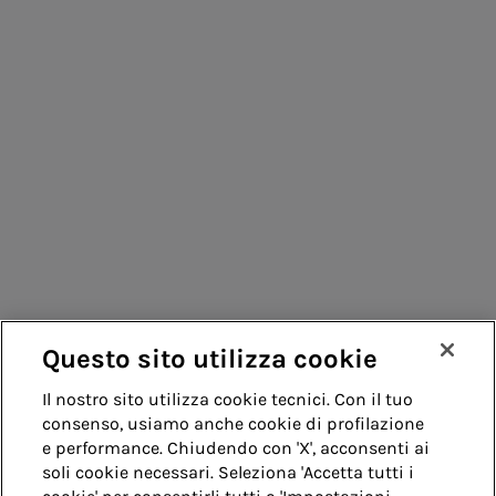
Consumatori
Fornitori
Contatti
Remit
Guida
Questo sito utilizza cookie
Whistleblowing
Accessibilità
Il nostro sito utilizza cookie tecnici. Con il tuo
consenso, usiamo anche cookie di profilazione
Note legali
Cookie policy
Privacy
e performance. Chiudendo con 'X', acconsenti ai
soli cookie necessari. Seleziona 'Accetta tutti i