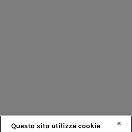
Persone per infrastrutture sostenibili
Consumatori
Fornitori
Contatti
Remit
Guida
Questo sito utilizza cookie