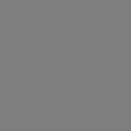
storia
degli
Distribuzione di gas
guidebook
Sostenibilità
Bando
Governance
azionisti
Lavora con noi
Andamento
della catena di
Vendita di energia
#Riparto
Remunerazi
Acea Heritage
del titolo
fornitura
PNRR Grandi opere
Internal dea
Struttura
Documenti e
Robotica e
Acea
finanziaria
contatti
Intelligenza
Controllo
Calendario
Artificiale
interno e
Acea
eventi
Gestione de
societari
Gestione dell'acqua, produzione e
Rischi
distribuzione di energia elettrica,
Contatti
Operazioni 
valorizzazione dei rifiuti, servizi di
Investor
ingegneria e laboratorio.
parti correl
a.Acqua
Relations
Gestione del servizio idrico integrato in
Italia e all’estero.
Assemblea annuale ANCI
Areti