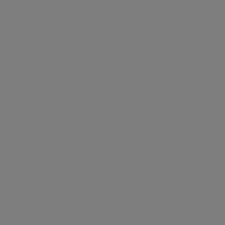
Acea
a.Acqua
Distribuzione di energia elettrica a Roma e
Formello.
a.Ambiente
Gestione dell'acqua,
Gestione del
L'
Associazione Nazionale Comuni
produzione e
servizio idrico
Trattamento e valorizzazione dei rifiuti, in
Italiani
è un'associazione senza
distribuzione di energia
integrato in Italia
ottica di economia circolare.
scopo di lucro, che si riunisce dal
elettrica, valorizzazione
e all’estero.
a.Infrastructure
dei rifiuti, servizi di
1901.
Servizi di ingegneria, analisi di laboratorio,
ingegneria e laboratorio.
costruzione e ricerca.
a.Quantum
All'iniziativa aderiscono oltre 7.000
Sistemi infrastrutturali resilienti e sicuri
comuni italiani. L'edizione di
a.Produzione
quest'anno, "
Insieme per il bene
Siamo presenti nella produzione di energia
comune
", come di consueto riunisce
elettrica con un approccio fortemente
sindaci, amministratori locali,
improntato alla sostenibilità.
cariche istituzionali e aziende, con
a.Gas
l'intento di mettere in luce il ruolo
Acea ha costituito la società a.Gas (Acea
Gas) che ha come obiettivo il