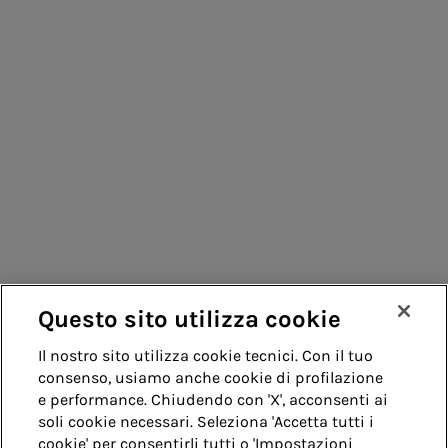
Consumatori
Fornitori
Contatti
Remit
Guida
Questo sito utilizza cookie
Whistleblowing
Accessibilità
Il nostro sito utilizza cookie tecnici. Con il tuo
consenso, usiamo anche cookie di profilazione
Note legali
Cookie policy
Privacy
e performance. Chiudendo con 'X', acconsenti ai
soli cookie necessari. Seleziona 'Accetta tutti i
cookie' per consentirli tutti o 'Impostazioni