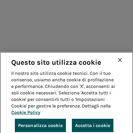
Fornitori
Contatti
Remit
Guida
Questo sito utilizza cookie
Whistleblowing
Accessibilità
Il nostro sito utilizza cookie tecnici. Con il tuo
consenso, usiamo anche cookie di profilazione
Note legali
Cookie policy
Privacy
e performance. Chiudendo con 'X', acconsenti ai
soli cookie necessari. Seleziona 'Accetta tutti i
cookie' per consentirli tutti o 'Impostazioni
Credits
Cookie' per gestire le preferenze. Dettagli nella
Cookie Policy
© Acea Spa - P.le Ostiense 2 - 00154 Roma - Tel 06
57991 - P.IVA 05394801004
Personalizza cookie
Accetta i cookie