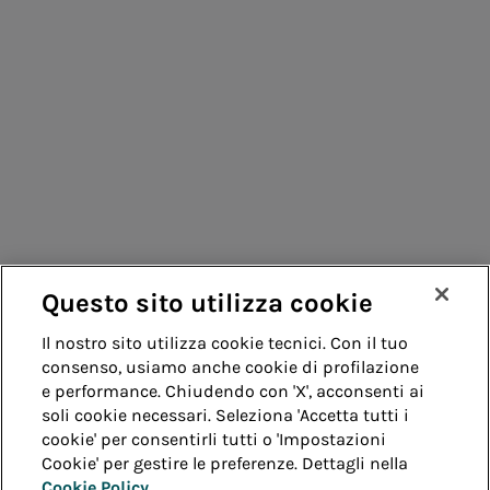
Consumatori
Fornitori
Contatti
Remit
Guida
Questo sito utilizza cookie
Whistleblowing
Accessibilità
Il nostro sito utilizza cookie tecnici. Con il tuo
consenso, usiamo anche cookie di profilazione
Note legali
Cookie policy
Privacy
e performance. Chiudendo con 'X', acconsenti ai
soli cookie necessari. Seleziona 'Accetta tutti i
cookie' per consentirli tutti o 'Impostazioni
Credits
Cookie' per gestire le preferenze. Dettagli nella
Cookie Policy