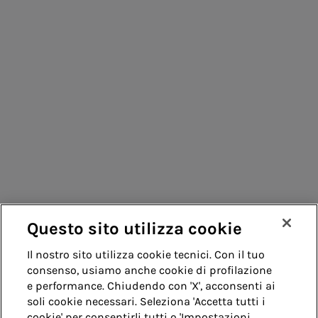
Consumatori
Fornitori
Contatti
Remit
Guida
Questo sito utilizza cookie
Whistleblowing
Accessibilità
Il nostro sito utilizza cookie tecnici. Con il tuo
consenso, usiamo anche cookie di profilazione
Note legali
Cookie policy
Privacy
e performance. Chiudendo con 'X', acconsenti ai
soli cookie necessari. Seleziona 'Accetta tutti i
cookie' per consentirli tutti o 'Impostazioni