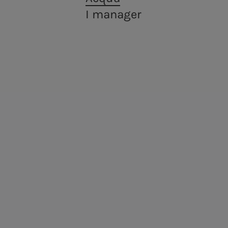
La squad
Programma EMTN
I manager
Vendita di energia
Acea Energy Management
Persone per infrastrutture sostenibili